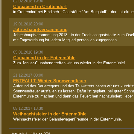
02.02.2018 19:30
Clubabend in Crottendorf
in Crottendorf bei Bindlach - Gaststätte "Am Burgstall" - dort ist ak
19.01.2018 20:00
Jahreshauptversammlung
Jahreshauptversammlung 2018 - in der Traditionsgaststätte zum Osch
mit Tagesordnung ist jedem Mitglied persönlich zugegangen.
05.01.2018 19:30
Clubabend in der Entenmühle
Zum Januar-Clubabend treffen wir uns wieder in der Entenmühle!
21.12.2017 00:00
ENTFÄLLT: Winter-Sonnwendfeuer
Aufgrund des Dauerregens und des Tauwetters haben wir uns kurzfris
Sonnwendfeuer ausfallen zu lassen. Dafür ist geplant, bei guter Schn
Entenmühle zu machen und dann das Feuerchen nachzuholen; lieber i
09.12.2017 18:30
Weihnachtsfeier in der Entenmühle
Weihnachtsfeier der GeländewagenFreunde in der Entenmühle.