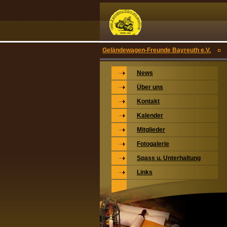
Geländewagen-Freunde Bayreuth e.V.
News
Über uns
Kontakt
Kalender
Mitglieder
Fotogalerie
Spass u. Unterhaltung
Links