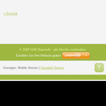
« Zurück
© 2008 GWF-Bayreuth - alle Rechte vorbehalten.
Erstellen Sie Ihre Website gratis!
Anzeigen:
Mobile Version
|
Standard Version