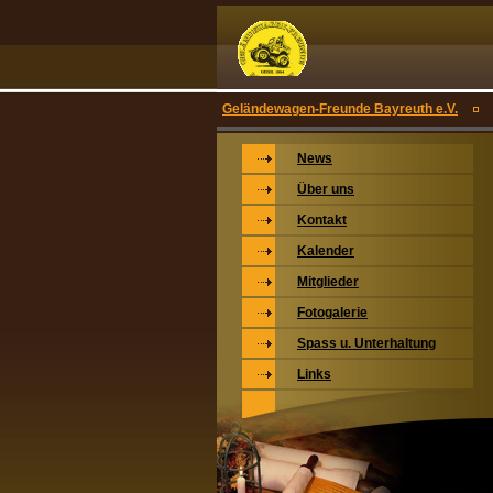
Geländewagen-Freunde Bayreuth e.V.
News
Über uns
Kontakt
Kalender
Mitglieder
Fotogalerie
Spass u. Unterhaltung
Links