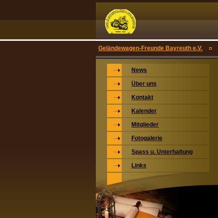
Geländewagen-Freunde Bayreuth e.V.
News
Über uns
Kontakt
Kalender
Mitglieder
Fotogalerie
Spass u. Unterhaltung
Links