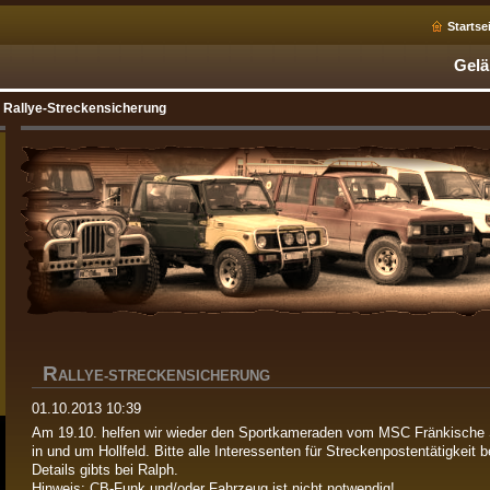
Startse
Gelä
Rallye-Streckensicherung
R
ALLYE-STRECKENSICHERUNG
01.10.2013 10:39
Am 19.10. helfen wir wieder den Sportkameraden vom MSC Fränkische Sc
in und um Hollfeld. Bitte alle Interessenten für Streckenpostentätigkeit 
Details gibts bei Ralph.
Hinweis: CB-Funk und/oder Fahrzeug ist nicht notwendig!