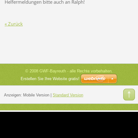
Helfermeldungen bitte auch an Ralph!
« Zurück
© 2008 GWF-Bayreuth - alle Rechte vorbehalten.
Erstellen Sie Ihre Website gratis!
Anzeigen:
Mobile Version
|
Standard Version