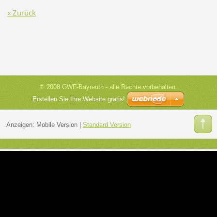
« Zurück
© 2008 GWF-Bayreuth - alle Rechte vorbehalten.
Erstellen Sie Ihre Website gratis!
Anzeigen:
Mobile Version
|
Standard Version