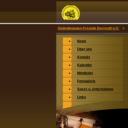
Geländewagen-Freunde Bayreuth e.V.
News
Über uns
Kontakt
Kalender
Mitglieder
Fotogalerie
Spass u. Unterhaltung
Links