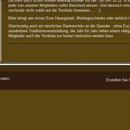
Da steht doch schon unsere Weihnachtsfeier vor der Tür! Am 10.12. in 
jeder von unseren Mitgliedern sollte Bescheid wissen. Und dennoch möc
nochmals recht subtil auf die Tombola hinweisen..... :-)
Bitte bringt wie immer Eure Hausgräuel, Werbegeschenke oder wirklich t
Gleichzeitig auch ein herzliches Dankeschön an die Spender - ohne Euch
wunderbare Traditionsveranstaltung, die Jahr für Jahr neben einem obl
Mitglieder auch die Tombola zur festen Institution werden liess.
halten.
Erstellen Sie 