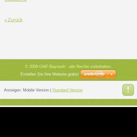
« Zurück
© 2008 GWF-Bayreuth - alle Rechte vorbehalten.
Erstellen Sie Ihre Website gratis!
Anzeigen:
Mobile Version
|
Standard Version