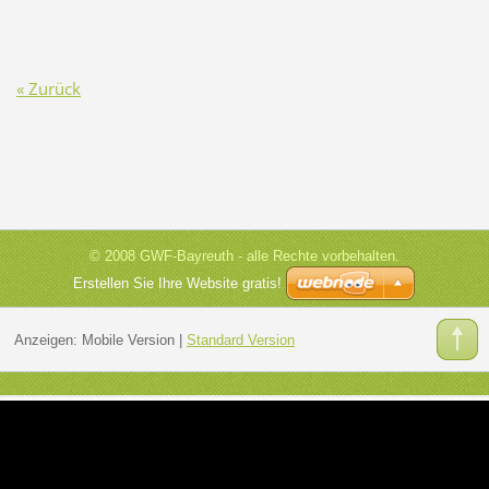
« Zurück
© 2008 GWF-Bayreuth - alle Rechte vorbehalten.
Erstellen Sie Ihre Website gratis!
Anzeigen:
Mobile Version
|
Standard Version